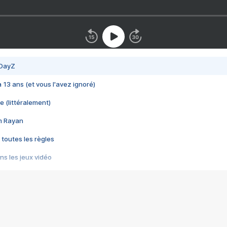
 DayZ
 a 13 ans (et vous l'avez ignoré)
e (littéralement)
im Rayan
 toutes les règles
s les jeux vidéo
us choquant de Rockstar ? - Le scandale BULLY
e plus moche de Steam
du RÊVE tourne au CAUCHEMAR