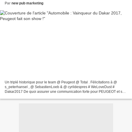
Par
new pub marketing
Un triplé historique pour le team @ Peugeot @ Total . Félicitations à @
s_peterhansel , @ SebastienLoeb & @ cyrildespres # WeLoveDust #
Dakar2017 De quoi assurer une communication forte pour PEUGEOT et son
nouveau modèle 3008. Découvrez la vidéo officielle...