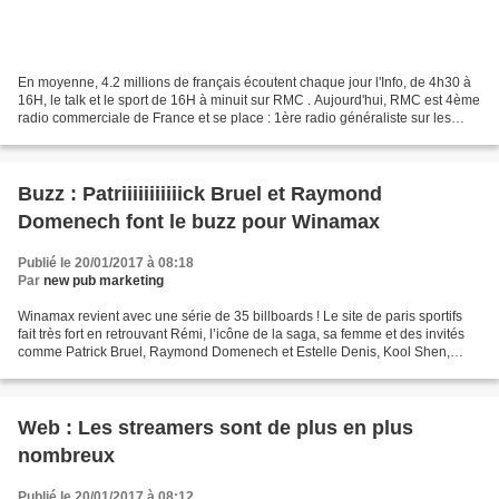
En moyenne, 4.2 millions de français écoutent chaque jour l'Info, de 4h30 à
16H, le talk et le sport de 16H à minuit sur RMC . Aujourd'hui, RMC est 4ème
radio commerciale de France et se place : 1ère radio généraliste sur les
moins de 50 ans 2ème radio...
Buzz : Patriiiiiiiiiiick Bruel et Raymond
Domenech font le buzz pour Winamax
Publié le 20/01/2017 à 08:18
Par
new pub marketing
Winamax revient avec une série de 35 billboards ! Le site de paris sportifs
fait très fort en retrouvant Rémi, l’icône de la saga, sa femme et des invités
comme Patrick Bruel, Raymond Domenech et Estelle Denis, Kool Shen,
Julien Cazarre et Moundir......
Web : Les streamers sont de plus en plus
nombreux
Publié le 20/01/2017 à 08:12