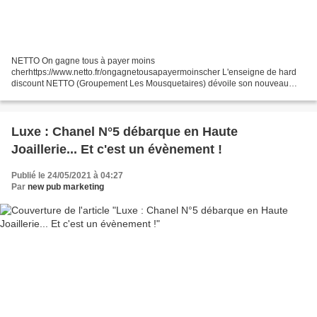
NETTO On gagne tous à payer moins
cherhttps://www.netto.fr/ongagnetousapayermoinscher L'enseigne de hard
discount NETTO (Groupement Les Mousquetaires) dévoile son nouveau
visage de marque avec Steve. L'agence déploie pour NETTO sa nouvelle
signature :...
Luxe : Chanel N°5 débarque en Haute
Joaillerie... Et c'est un évènement !
Publié le 24/05/2021 à 04:27
Par
new pub marketing