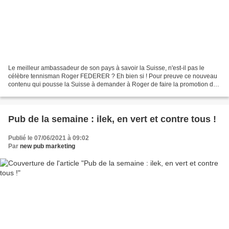
Le meilleur ambassadeur de son pays à savoir la Suisse, n'est-il pas le
célèbre tennisman Roger FEDERER ? Eh bien si ! Pour preuve ce nouveau
contenu qui pousse la Suisse à demander à Roger de faire la promotion de
son cher pays. Un BrandContent qui a...
Pub de la semaine : ilek, en vert et contre tous !
Publié le 07/06/2021 à 09:02
Par
new pub marketing