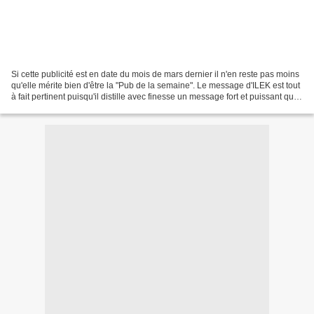
Si cette publicité est en date du mois de mars dernier il n'en reste pas moins
qu'elle mérite bien d'être la "Pub de la semaine". Le message d'ILEK est tout
à fait pertinent puisqu'il distille avec finesse un message fort et puissant qui
est capable de...