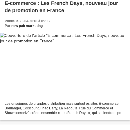
E-commerce : Les French Days, nouveau jour
de promotion en France
Publié le 23/04/2018 à 05:32
Par
new pub marketing
Les enseignes de grandes distribution mais surtout es sites E-commerce
Boulanger, Cdiscount, Fnac Darty, La Redoute, Rue du Commerce et
Showroomprivé créent ensemble « Les French Days », qui se tiendront pour
la première fois cette année du 27 avril au...