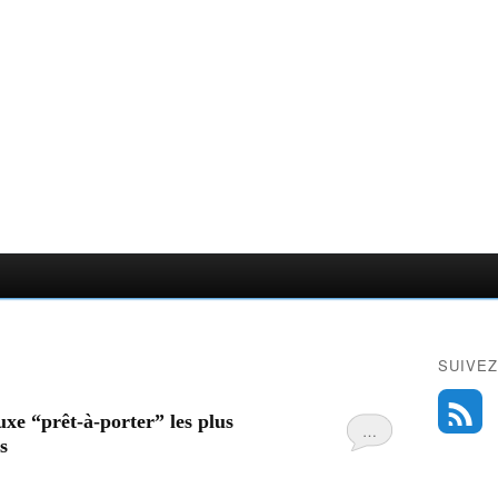
SUIVEZ
xe “prêt-à-porter” les plus
…
s