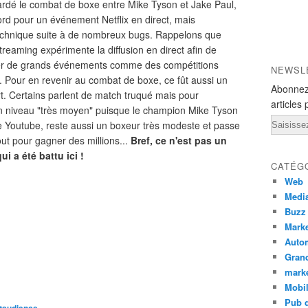
rdé le combat de boxe entre Mike Tyson et Jake Paul,
cord pour un événement Netflix en direct, mais
chnique suite à de nombreux bugs. Rappelons que
reaming expérimente la diffusion en direct afin de
user de grands événements comme des compétitions
NEWSL
. Pour en revenir au combat de boxe, ce fût aussi un
Abonnez
rt. Certains parlent de match truqué mais pour
articles 
à un niveau "très moyen" puisque le champion Mike Tyson
Email
 de Youtube, reste aussi un boxeur très modeste et passe
ut pour gagner des millions...
Bref, ce n'est pas un
i a été battu ici !
CATÉG
Web
Medi
Buzz
Marke
Auto
Grand
mark
Mobi
Pub d