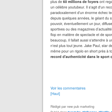
plus de
60 millions de foyers
ont rega
un célèbre youtubeur. Il s'agit d'un re
paradoxalement d'un énorme échec te
depuis quelques années, le géant du st
pouvoir, éventuellement un jour, diff
sportives ou des magazines d’actualité
flop en matière de spectacle et de spo
beaucoup, il fallait aussi s'attendre 
n'est plus tout jeune. Jake Paul, star
même pour un rigolo en short près à to
record d'authenticité dans le sport qu
Voir les commentaires
[Haut]
Rédigé par
new pub marketing
Publié dans
,
,
,