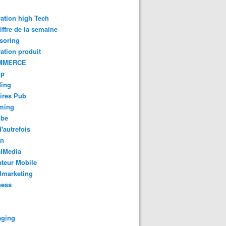
ation high Tech
iffre de la semaine
soring
ation produit
MMERCE
up
ding
ires Pub
aming
ube
'autrefois
gn
alMedia
teur Mobile
lmarketing
ness
aging