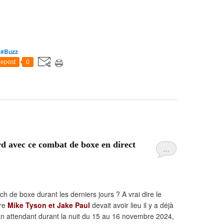
,
#Buzz
epost
0
rd avec ce combat de boxe en direct
…
h de boxe durant les derniers jours ? A vrai dire le
tre
Mike Tyson et Jake Paul
devait avoir lieu il y a déjà
 En attendant durant la nuit du 15 au 16 novembre 2024,