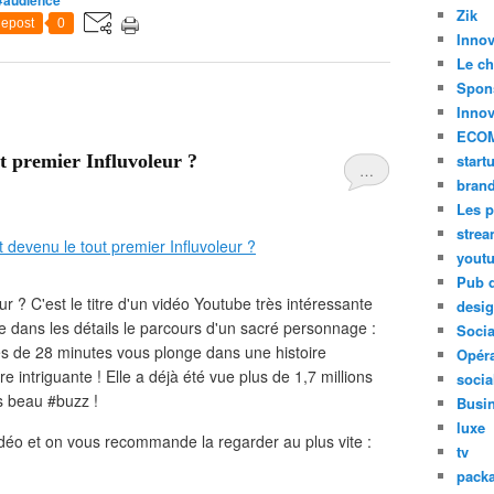
#audience
Zik
epost
0
Innov
Le ch
Spon
Innov
ECO
ut premier Influvoleur ?
start
…
bran
Les p
stre
yout
Pub d
r ? C'est le titre d'un vidéo Youtube très intéressante
desi
e dans les détails le parcours d'un sacré personnage :
Soci
ès de 28 minutes vous plonge dans une histoire
Opéra
 intriguante ! Elle a déjà été vue plus de 1,7 millions
socia
ès beau #buzz !
Busi
luxe
idéo et on vous recommande la regarder au plus vite :
tv
pack