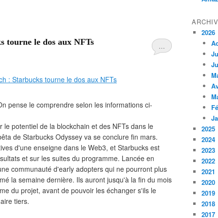
ARCHI
2026
ks tourne le dos aux NFTs
A
…
Ju
Ju
M
Av
M
On pense le comprendre selon les informations ci-
Fé
Ja
le potentiel de la blockchain et des NFTs dans le
2025
bêta de Starbucks Odyssey va se conclure fin mars.
2024
iatives d'une enseigne dans le Web3, et Starbucks est
2023
résultats et sur les suites du programme. Lancée en
2022
une communauté d'early adopters qui ne pourront plus
2021
mé la semaine dernière. Ils auront jusqu'à la fin du mois
2020
e du projet, avant de pouvoir les échanger s'ils le
2019
ire tiers.
2018
2017