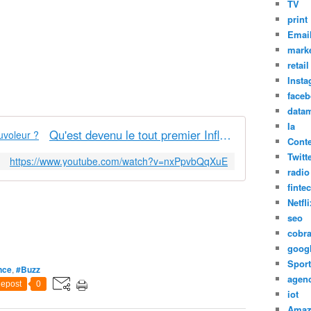
TV
print
Emai
marke
retail
Inst
face
datam
Ia
Qu'est devenu le tout premier Influvoleur ?
Cont
Twitt
https://www.youtube.com/watch?v=nxPpvbQqXuE
radio
finte
Netfli
seo
cobr
goog
Sport
nce
,
#Buzz
agen
epost
0
iot
Amaz