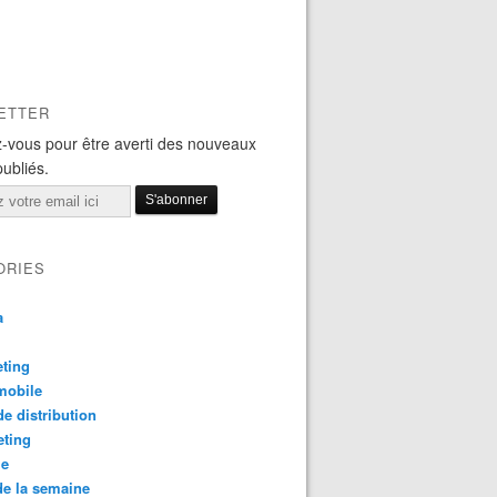
ETTER
-vous pour être averti des nouveaux
publiés.
ORIES
a
ting
mobile
e distribution
eting
le
e la semaine