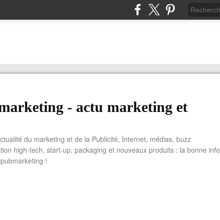
arketing - actu marketing et
actualité du marketing et de la Publicité, Internet, médias, buzz
tion high-tech, start-up, packaging et nouveaux produits : la bonne info
wpubmarketing !