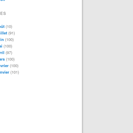
VES
oût
(10)
illet
(91)
in
(100)
ai
(100)
ril
(97)
ars
(100)
vrier
(100)
nvier
(101)