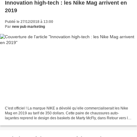
Innovation high-tech : les Nike Mag arrivent en
2019
Publié le 27/12/2018 à 13:00
Par
new pub marketing
C'est officiel ! La marque NIKE a dévoilé qu’elle commercialiserait les Nike
Mag en 2019 au tarif de 350 dollars. Cette paire de chaussures auto-
laçantes reprend le design des baskets de Marty McFly, dans Retour vers le
Futur II. Complètement fou de la...