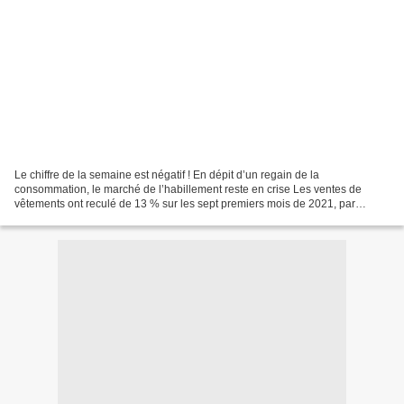
Le chiffre de la semaine est négatif ! En dépit d’un regain de la
consommation, le marché de l’habillement reste en crise Les ventes de
vêtements ont reculé de 13 % sur les sept premiers mois de 2021, par
rapport à 2019. En dépit d’un rebond de la consommation...