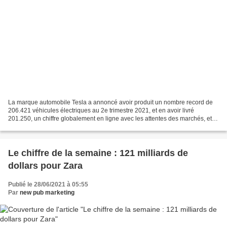
La marque automobile Tesla a annoncé avoir produit un nombre record de
206.421 véhicules électriques au 2e trimestre 2021, et en avoir livré
201.250, un chiffre globalement en ligne avec les attentes des marchés, et
plus que doublé par rapport aux 91.000...
Le chiffre de la semaine : 121 milliards de
dollars pour Zara
Publié le 28/06/2021 à 05:55
Par
new pub marketing