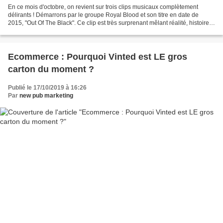
En ce mois d'octobre, on revient sur trois clips musicaux complètement
délirants ! Démarrons par le groupe Royal Blood et son titre en date de
2015, "Out Of The Black". Ce clip est très surprenant mêlant réalité, histoire
loufoque et l'esprit des BD ou...
Ecommerce : Pourquoi Vinted est LE gros
carton du moment ?
Publié le 17/10/2019 à 16:26
Par
new pub marketing