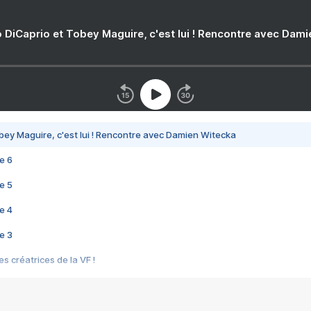
 DiCaprio et Tobey Maguire, c'est lui ! Rencontre avec Dam
bey Maguire, c'est lui ! Rencontre avec Damien Witecka
e 6
e 5
e 4
e 3
s créatrices de la VF !
e 2
e 1