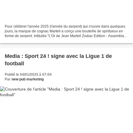
Pour célébrer l'année 2025 (l'année du serpent) qui s'ouvre dans quelques
jours, la marque de cognac Martell a conçu une bouteille de spiritueux en
forme de serpent. Intitulée "L'Or de Jean Martell Zodiac Edition - Assemblage
du Serpent", cette bouteille...
Media : Sport 24 ! signe avec la Ligue 1 de
football
Publié le 04/01/2025 à 07:04
Par
new pub marketing