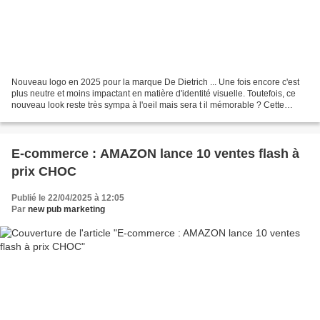
Nouveau logo en 2025 pour la marque De Dietrich ... Une fois encore c'est
plus neutre et moins impactant en matière d'identité visuelle. Toutefois, ce
nouveau look reste très sympa à l'oeil mais sera t il mémorable ? Cette
tendance de mon coloris s'ffirme...
E-commerce : AMAZON lance 10 ventes flash à
prix CHOC
Publié le 22/04/2025 à 12:05
Par
new pub marketing