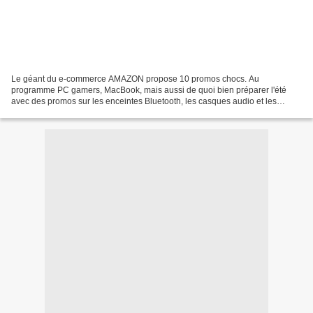
Le géant du e-commerce AMAZON propose 10 promos chocs. Au
programme PC gamers, MacBook, mais aussi de quoi bien préparer l'été
avec des promos sur les enceintes Bluetooth, les casques audio et les
climatiseurs. Des offres jusqu'à -40% sont à saisir, dès...