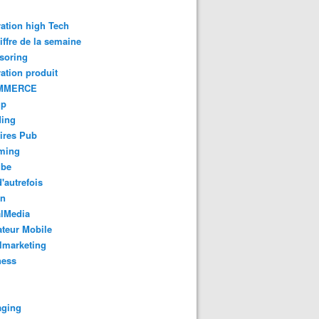
ation high Tech
iffre de la semaine
soring
ation produit
MMERCE
up
ding
ires Pub
aming
ube
'autrefois
gn
alMedia
teur Mobile
lmarketing
ness
aging