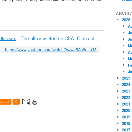
ARCHI
2026
A
Ju
The all-new electric CLA: Class of Its Own.
Ju
M
https://www.youtube.com/watch?v=wo5As8et1G8
Av
M
Fé
Ja
2025
2024
2023
2022
epost
0
2021
2020
2019
2018
2017