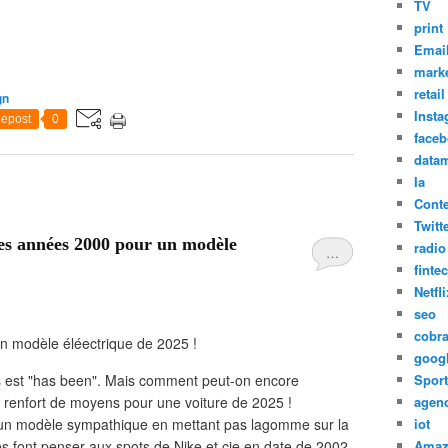
TV
print
Emai
marke
retail
gn
Inst
epost
0
face
datam
Ia
Cont
Twitt
es années 2000 pour un modèle
radio
…
finte
Netfli
seo
cobr
 modèle éléectrique de 2025 !
goog
s est "has been". Mais comment peut-on encore
Sport
d renfort de moyens pour une voiture de 2025 !
agen
'un modèle sympathique en mettant pas lagomme sur la
iot
ies font penser aux spots de Nike et cie en date de 2002
Amaz