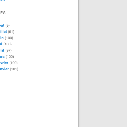
VES
oût
(9)
illet
(91)
in
(100)
ai
(100)
ril
(97)
ars
(100)
vrier
(100)
nvier
(101)