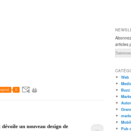
NEWSL
Abonnez
articles 
Email
CATÉG
Web
Medi
Buzz
epost
0
Marke
Auto
Grand
mark
Mobi
 dévoile un nouveau design de
Pub d
…