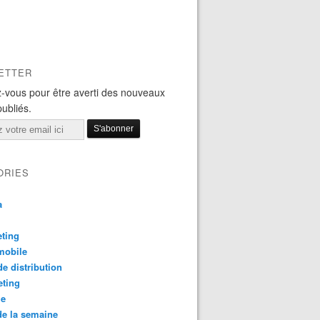
ETTER
-vous pour être averti des nouveaux
publiés.
ORIES
a
ting
mobile
e distribution
eting
le
e la semaine