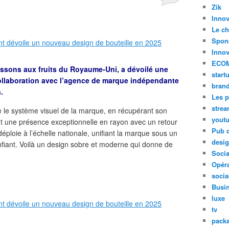
Zik
Innov
Le ch
Spon
Innov
ECO
issons aux fruits du Royaume-Uni, a dévoilé une
start
collaboration avec l’agence de marque indépendante
bran
.
Les p
stre
e le système visuel de la marque, en récupérant son
yout
t une présence exceptionnelle en rayon avec un retour
Pub d
déploie à l’échelle nationale, unifiant la marque sous un
desi
fiant. Voilà un design sobre et moderne qui donne de
Soci
Opéra
socia
Busi
luxe
tv
pack