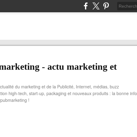
arketing - actu marketing et
actualité du marketing et de la Publicité, Internet, médias, buzz
tion high-tech, start-up, packaging et nouveaux produits : la bonne info
wpubmarketing !