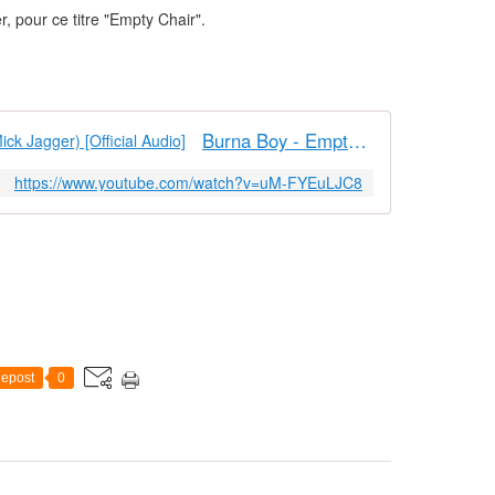
, pour ce titre "Empty Chair".
Burna Boy - Empty Chairs (feat. Mick Jagger) [Official Audio]
https://www.youtube.com/watch?v=uM-FYEuLJC8
epost
0