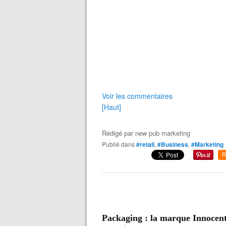
Voir les commentaires
[Haut]
Rédigé par
new pub marketing
Publié dans
#retail
,
#Business
,
#Marketing
R
Packaging : la marque Innocent