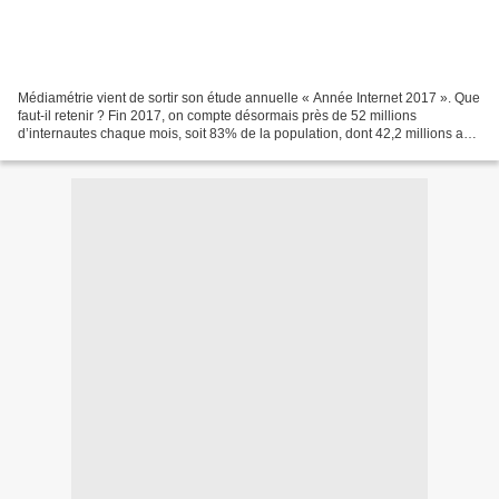
Médiamétrie vient de sortir son étude annuelle « Année Internet 2017 ». Que
faut-il retenir ? Fin 2017, on compte désormais près de 52 millions
d’internautes chaque mois, soit 83% de la population, dont 42,2 millions au
quotidien. En 10 ans, la population...