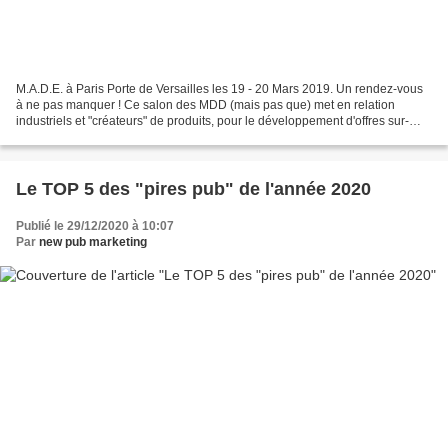
M.A.D.E. à Paris Porte de Versailles les 19 - 20 Mars 2019. Un rendez-vous
à ne pas manquer ! Ce salon des MDD (mais pas que) met en relation
industriels et "créateurs" de produits, pour le développement d'offres sur-
mesure. Pour 2019, le M.A.D.E. vous...
Le TOP 5 des "pires pub" de l'année 2020
Publié le 29/12/2020 à 10:07
Par
new pub marketing