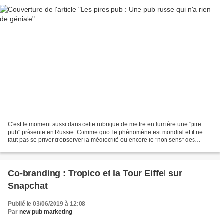
C'est le moment aussi dans cette rubrique de mettre en lumière une "pire
pub" présente en Russie. Comme quoi le phénomène est mondial et il ne
faut pas se priver d'observer la médiocrité ou encore le "non sens" des
campagnes d'autres pays. Ici, il s'agit...
Co-branding : Tropico et la Tour Eiffel sur
Snapchat
Publié le 03/06/2019 à 12:08
Par
new pub marketing