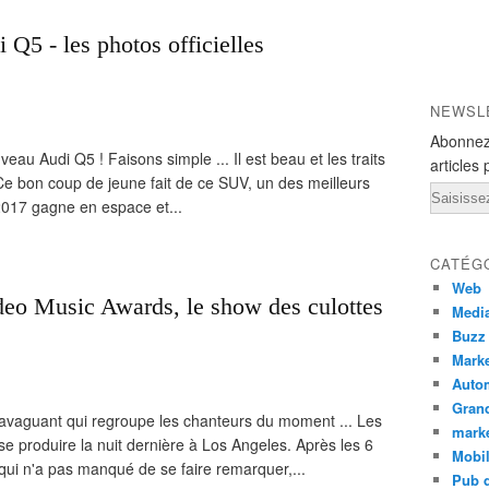
Q5 - les photos officielles
NEWSL
Abonnez
eau Audi Q5 ! Faisons simple ... Il est beau et les traits
articles 
Ce bon coup de jeune fait de ce SUV, un des meilleurs
Email
2017 gagne en espace et...
CATÉG
Web
o Music Awards, le show des culottes
Medi
Buzz
Marke
Auto
Grand
ravaguant qui regroupe les chanteurs du moment ... Les
mark
 produire la nuit dernière à Los Angeles. Après les 6
Mobi
ui n'a pas manqué de se faire remarquer,...
Pub d