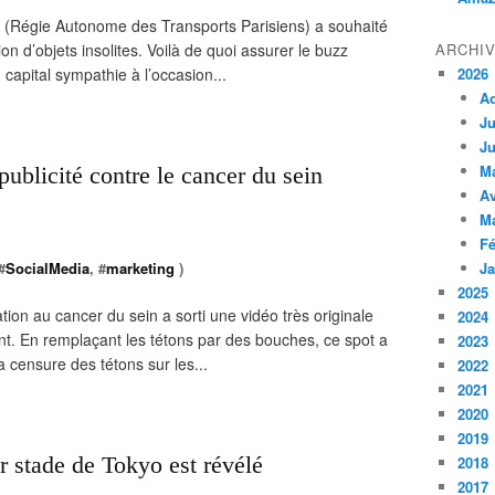
 (Régie Autonome des Transports Parisiens) a souhaité
on d’objets insolites. Voilà de quoi assurer le buzz
ARCHI
 capital sympathie à l’occasion...
2026
A
Ju
Ju
M
publicité contre le cancer du sein
Av
M
Fé
#
SocialMedia
, #
marketing
)
Ja
2025
tion au cancer du sein a sorti une vidéo très originale
2024
nt. En remplaçant les tétons par des bouches, ce spot a
2023
 censure des tétons sur les...
2022
2021
2020
2019
ur stade de Tokyo est révélé
2018
2017