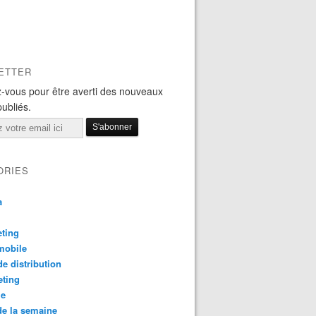
ETTER
-vous pour être averti des nouveaux
publiés.
ORIES
a
ting
mobile
e distribution
eting
le
e la semaine