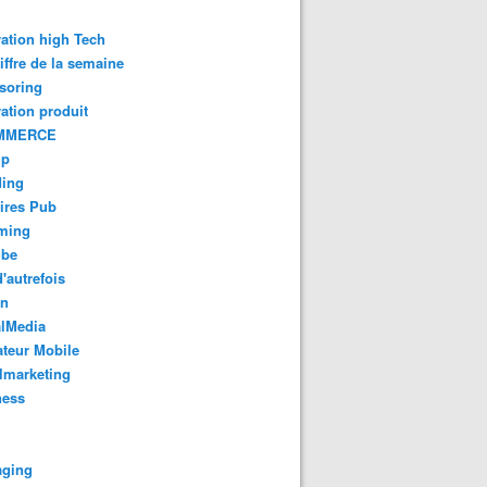
ation high Tech
iffre de la semaine
soring
ation produit
MMERCE
up
ding
ires Pub
aming
ube
'autrefois
gn
alMedia
teur Mobile
lmarketing
ness
aging