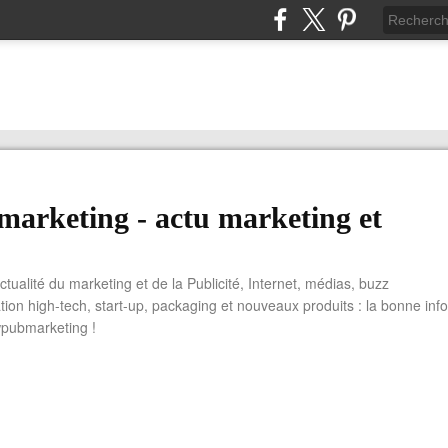
arketing - actu marketing et
actualité du marketing et de la Publicité, Internet, médias, buzz
tion high-tech, start-up, packaging et nouveaux produits : la bonne info
wpubmarketing !