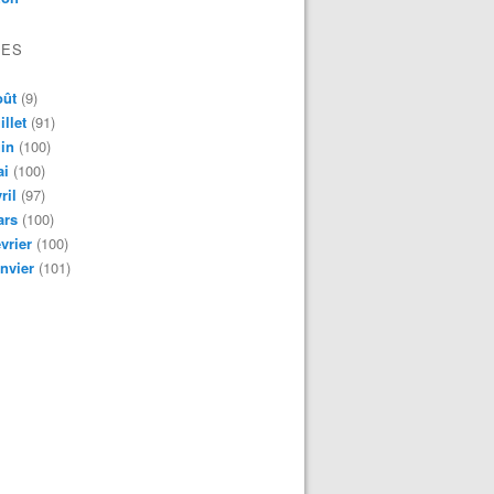
VES
oût
(9)
illet
(91)
in
(100)
ai
(100)
ril
(97)
ars
(100)
vrier
(100)
nvier
(101)