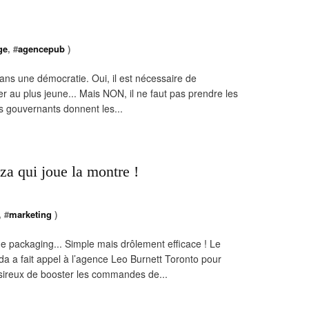
ge
, #
agencepub
)
t dans une démocratie. Oui, il est nécessaire de
rler au plus jeune... Mais NON, il ne faut pas prendre les
es gouvernants donnent les...
za qui joue la montre !
, #
marketing
)
de packaging... Simple mais drôlement efficace ! Le
a a fait appel à l’agence Leo Burnett Toronto pour
ésireux de booster les commandes de...