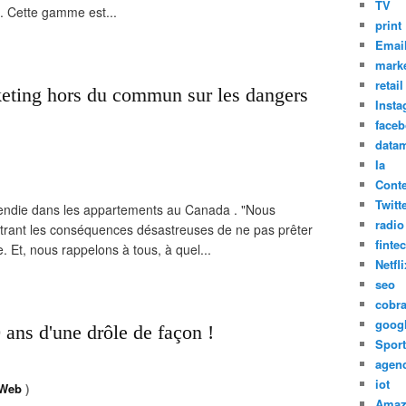
TV
u. Cette gamme est...
print
Emai
marke
retail
ting hors du commun sur les dangers
Inst
face
datam
Ia
Cont
Twitt
cendie dans les appartements au Canada . "Nous
radio
montrant les conséquences désastreuses de ne pas prêter
finte
e. Et, nous rappelons à tous, à quel...
Netfli
seo
cobr
goog
ans d'une drôle de façon !
Sport
agen
iot
Web
)
Amaz