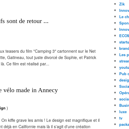
Zik
Innov
Le ch
s sont de retour ...
Spon
Innov
ECO
start
bran
ux teasers du film "Camping 3" cartonnent sur le Net
Les p
tte, Gatineau, tout juste divorcé de Sophie, et Patrick
stre
à. Ce film est réalisé par...
yout
Pub d
desi
Soci
 le vélo made in Annecy
Opéra
socia
Busi
ign
)
luxe
tv
. On kiffe grave les amis ! Le design est magnifique et il
pack
t déjà en Californie mais là il s'agit d'une création