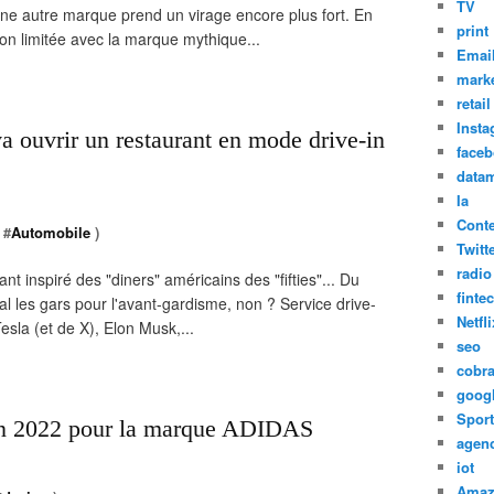
TV
une autre marque prend un virage encore plus fort. En
print
ion limitée avec la marque mythique...
Emai
marke
retail
Inst
ouvrir un restaurant en mode drive-in
face
datam
Ia
Cont
 #
Automobile
)
Twitt
radio
 inspiré des "diners" américains des "fifties"... Du
finte
l les gars pour l'avant-gardisme, non ? Service drive-
Netfli
Tesla (et de X), Elon Musk,...
seo
cobr
goog
Sport
en 2022 pour la marque ADIDAS
agen
iot
Amaz