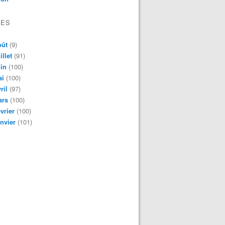
VES
oût
(9)
illet
(91)
in
(100)
ai
(100)
ril
(97)
ars
(100)
vrier
(100)
nvier
(101)