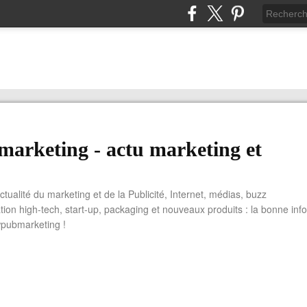
arketing - actu marketing et
actualité du marketing et de la Publicité, Internet, médias, buzz
tion high-tech, start-up, packaging et nouveaux produits : la bonne info
wpubmarketing !