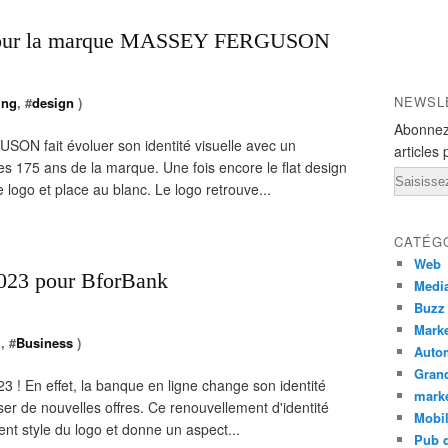
 pour la marque MASSEY FERGUSON
NEWSL
ing
, #
design
)
Abonnez
N fait évoluer son identité visuelle avec un
articles 
s 175 ans de la marque. Une fois encore le flat design
Email
logo et place au blanc. Le logo retrouve...
CATÉG
Web
2023 pour BforBank
Medi
Buzz
Marke
h
, #
Business
)
Auto
Grand
 ! En effet, la banque en ligne change son identité
mark
ser de nouvelles offres. Ce renouvellement d'identité
Mobi
nt style du logo et donne un aspect...
Pub d