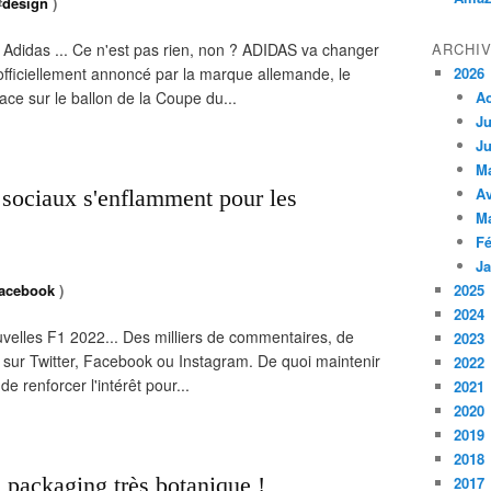
#
design
)
Adidas ... Ce n'est pas rien, non ? ADIDAS va changer
ARCHI
 officiellement annoncé par la marque allemande, le
2026
ace sur le ballon de la Coupe du...
A
Ju
Ju
M
Av
 sociaux s'enflamment pour les
M
Fé
Ja
facebook
)
2025
2024
uvelles F1 2022... Des milliers de commentaires, de
2023
le sur Twitter, Facebook ou Instagram. De quoi maintenir
2022
e renforcer l'intérêt pour...
2021
2020
2019
2018
packaging très botanique !
2017