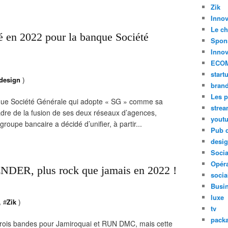
Zik
Innov
Le ch
é en 2022 pour la banque Société
Spon
»
Innov
ECO
start
design
)
bran
Les p
que Société Générale qui adopte « SG » comme sa
stre
adre de la fusion de ses deux réseaux d’agences,
yout
roupe bancaire a décidé d’unifier, à partir...
Pub d
desi
Soci
Opéra
NDER, plus rock que jamais en 2022 !
socia
Busi
luxe
, #
Zik
)
tv
pack
trois bandes pour Jamiroquai et RUN DMC, mais cette