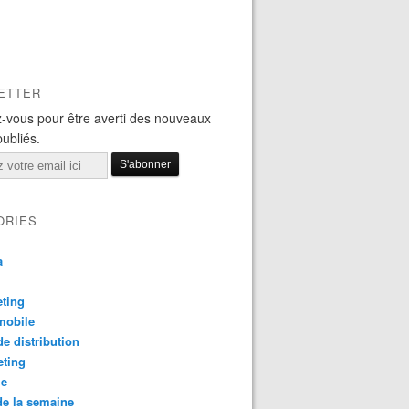
ETTER
-vous pour être averti des nouveaux
publiés.
ORIES
a
ting
mobile
e distribution
eting
le
e la semaine