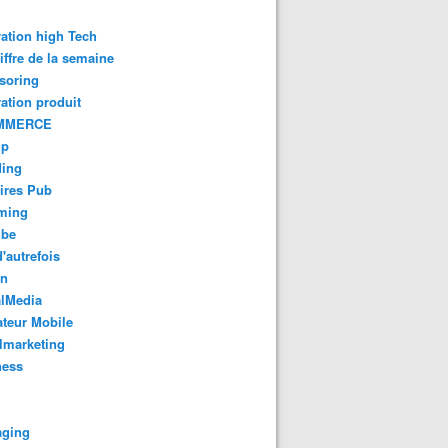
ation high Tech
iffre de la semaine
soring
ation produit
MMERCE
up
ding
ires Pub
aming
ube
'autrefois
gn
alMedia
teur Mobile
lmarketing
ness
aging