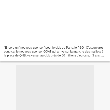
"Encore un "nouveau sponsor" pour le club de Paris, le PSG ! C'est un gros
coup car le nouveau sponsor GOAT qui arrive sur la manche des maillots à
la place de QNB, va verser au club près de 50 millions d'euros sur 3 ans. De
quoi remplir les caisses du...