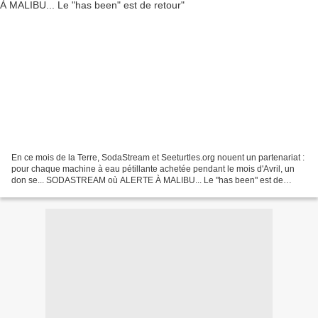
En ce mois de la Terre, SodaStream et Seeturtles.org nouent un partenariat :
pour chaque machine à eau pétillante achetée pendant le mois d'Avril, un
don se... SODASTREAM où ALERTE À MALIBU... Le "has been" est de
retour. Oui c'est choquant de surfer...