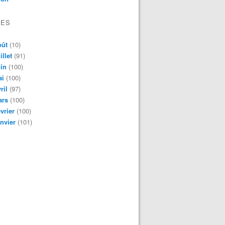
VES
oût
(10)
illet
(91)
in
(100)
ai
(100)
ril
(97)
ars
(100)
vrier
(100)
nvier
(101)