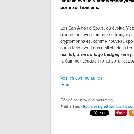
laquelle évolue Victor Wembanyama. 
porte sur trois ans.
Les San Antonio Spurs, où évolue Vict
pluriannuel avec l’entreprise française
cryptomonnaies, comme nouveau sponso
sur la face avant des maillots de la f
maillot, orné du logo Ledger,
sera po
la Summer League (10 au 20 juillet 20
Voir les commentaires
[Haut]
Rédigé par
new pub marketing
Publié dans
#Sponsoring
,
#Sport business
,
R