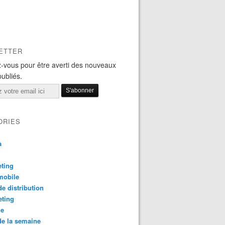
ETTER
-vous pour être averti des nouveaux
publiés.
ORIES
a
ting
mobile
e distribution
eting
le
e la semaine