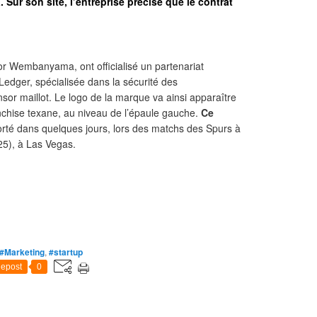
Sur son site, l’entreprise précise que le contrat
or Wembanyama, ont officialisé un partenariat
 Ledger, spécialisée dans la sécurité des
r maillot. Le logo de la marque va ainsi apparaître
ranchise texane, au niveau de l’épaule gauche.
Ce
rté dans quelques jours, lors des matchs des Spurs à
25), à Las Vegas.
#Marketing
,
#startup
epost
0