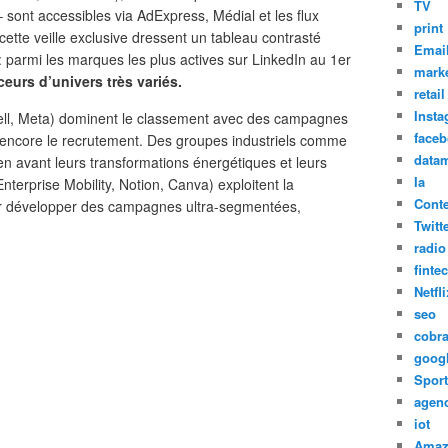
TV
 sont accessibles via AdExpress, Médial et les flux
print
cette veille exclusive dressent un tableau contrasté
Emai
: parmi les marques les plus actives sur LinkedIn au 1er
marke
eurs d’univers très variés.
retail
Inst
 Dell, Meta) dominent le classement avec des campagnes
face
 ou encore le recrutement. Des groupes industriels comme
datam
n avant leurs transformations énergétiques et leurs
Ia
nterprise Mobility, Notion, Canva) exploitent la
Cont
our développer des campagnes ultra-segmentées,
Twitt
radio
finte
Netfli
seo
cobr
goog
Sport
agen
iot
Amaz