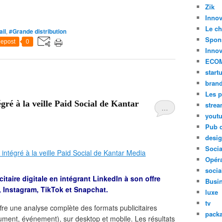
Zik
Innov
Le ch
ail
,
#Grande distribution
Spon
epost
0
Innov
ECO
start
bran
Les p
gré à la veille Paid Social de Kantar
stre
…
yout
Pub d
desi
Soci
Opéra
socia
citaire digitale en intégrant LinkedIn à son offre
Busi
, Instagram, TikTok et Snapchat.
luxe
tv
ffre une analyse complète des formats publicitaires
pack
ument, événement), sur desktop et mobile. Les résultats