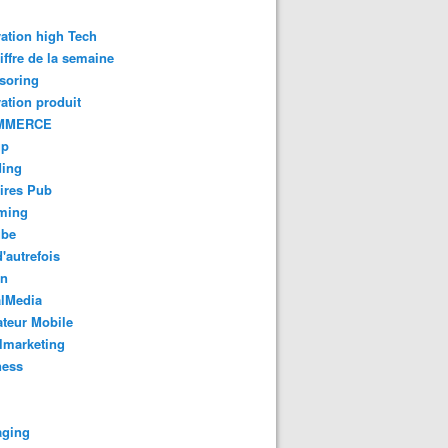
ation high Tech
iffre de la semaine
soring
ation produit
MMERCE
up
ding
ires Pub
aming
ube
'autrefois
gn
alMedia
teur Mobile
lmarketing
ness
aging