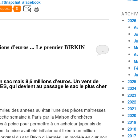
,
#Snapchat
,
#facebook
epost
0
ARCHI
2026
A
Ju
Ju
llions d'euros ... Le premier BIRKIN
M
…
Av
M
Fé
Ja
n sac mais 8,6 millions d'euros. Un vent de
2025
ES, qui devient au passage le sac le plus cher
2024
2023
2022
2021
ilieu des années 80 était l'une des pièces maîtresses
2020
 cette semaine à Paris par la Maison d'enchères
2019
tes à peine pour permettre à un acheteur japonais de
2018
nt la mise avait été initialement fixée à un million
2017
pe original du sac Birkin d'Hermès, un modèle en cuir noir