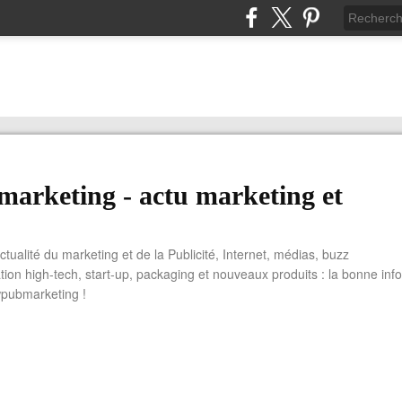
arketing - actu marketing et
actualité du marketing et de la Publicité, Internet, médias, buzz
tion high-tech, start-up, packaging et nouveaux produits : la bonne info
wpubmarketing !