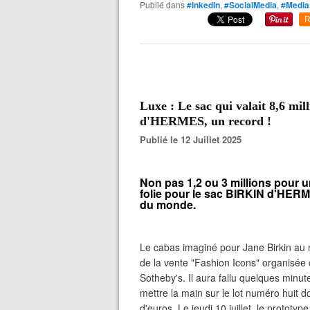
Publié dans
#lnkedIn
,
#SocialMedia
,
#Media
R
Luxe : Le sac qui valait 8,6 mi
d'HERMES, un record !
Publié le 12 Juillet 2025
Non pas 1,2 ou 3 millions pour u
folie pour le sac BIRKIN d'HERM
du monde.
Le cabas imaginé pour Jane Birkin au m
de la vente "Fashion Icons" organisée
Sotheby's. Il aura fallu quelques minu
mettre la main sur le lot numéro huit do
d'euros. Le jeudi 10 juillet, le prototy