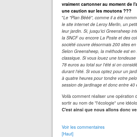
vraiment cartonner au moment de l'ai
une caution sur les moutons ???
"
Le "Plan Bêêê", comme il a été nommé,
le site internet de Leroy Merlin, un pe
leur jardin. Si, jusqu'ici Greensheep 
la SNCF ou encore La Poste et des colle
société couvre désormais 200 sites en 
Selon Greensheep, la méthode est en
classique. Si vous louez une tondeuse à
78 euros au total sur l'été si on consi
durant l'été. Si vous optez pour un jar
à quatre heures pour tondre votre pel
session de jardinage et donc entre 40 
Voilà comment réaliser une opération 
sortir au nom de "l'écologie" une idéo
C'est ainsi que nous allons donc ve
Voir les commentaires
[Haut]