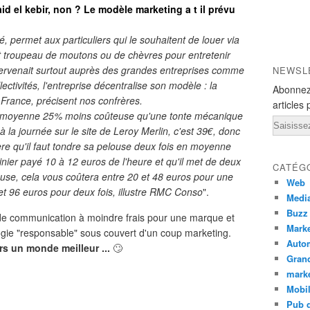
d el kebir, non ? Le modèle marketing a t il prévu
 permet aux particuliers qui le souhaitent de louer via
tit troupeau de moutons ou de chèvres pour entretenir
intervenait surtout auprès des grandes entreprises comme
NEWSL
ctivités, l'entreprise décentralise son modèle : la
Abonnez
France, précisent nos confrères.
articles 
 moyenne 25% moins coûteuse qu'une tonte mécanique
Email
 la journée sur le site de Leroy Merlin, c'est 39€, donc
dère qu'il faut tondre sa pelouse deux fois en moyenne
dinier payé 10 à 12 euros de l'heure et qu'il met de deux
CATÉG
ouse, cela vous coûtera entre 20 et 48 euros pour une
Web
et 96 euros pour deux fois, illustre RMC Conso
".
Medi
Buzz
de communication à moindre frais pour une marque et
Marke
logie "responsable" sous couvert d'un coup marketing.
Auto
rs un monde meilleur ...
🙄
Grand
mark
Mobi
Pub d