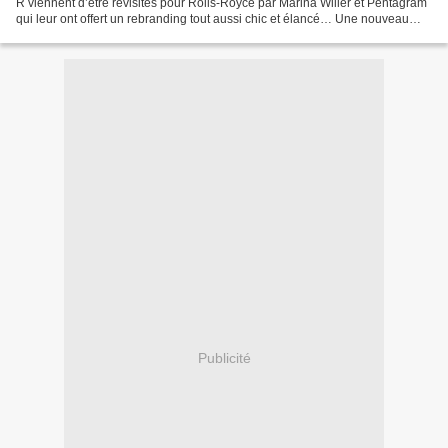
R viennent d’être revisités pour Rolls-Royce par Marina Willer et Pentagram
qui leur ont offert un rebranding tout aussi chic et élancé… Une nouveau
logo pour cette marque automobile...
Publicité