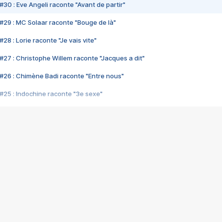
#30 : Eve Angeli raconte "Avant de partir"
#29 : MC Solaar raconte "Bouge de là"
28 : Lorie raconte "Je vais vite"
#27 : Christophe Willem raconte "Jacques a dit"
#26 : Chimène Badi raconte "Entre nous"
#25 : Indochine raconte "3e sexe"
#24 : Zaho raconte "C'est chelou"
#23 : Patrick Bruel raconte "Au café des délices"
#22 : Kyo raconte "Le chemin"
#21 : Nolwenn Leroy raconte "Cassé"
#20 : Patrick Hernandez raconte "Born to be alive"
#19 : Lorie raconte "Près de moi"
#18 : Michael Jones raconte "A nos actes manqués" (avec Jean-Jacque