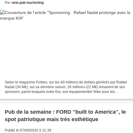
Par
new pub marketing
Selon le magazine Forbes, sur les 40 millions de dollars générés par Rafael
Nadal (34 M€), sur sa dernière saison, 26 millions (22 M€) émanent de ses
sponsors, parmi lesquels outre Kia, son équipementier Nike pour les
chaussures et les tenues, Babolat...
Pub de la semaine : FORD "built to America", le
spot patriotique mais très esthétique
Publié le 07/09/2020 à 11:39