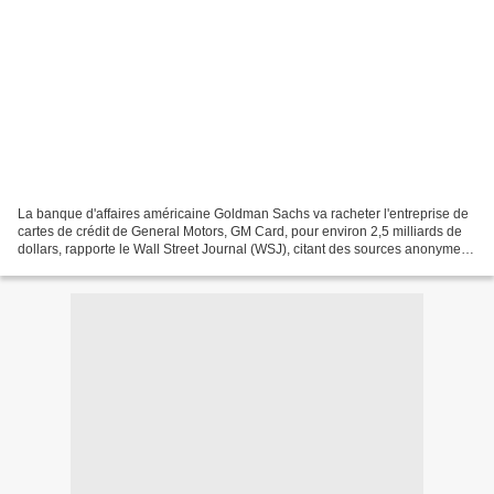
La banque d'affaires américaine Goldman Sachs va racheter l'entreprise de
cartes de crédit de General Motors, GM Card, pour environ 2,5 milliards de
dollars, rapporte le Wall Street Journal (WSJ), citant des sources anonymes
proches du dossier. Il semble...