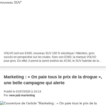
VOLVO sort son EX60, nouveau SUV 100 % electrique ! Attention, gros
succès en perspective sur les routes. Avec son EX60, la marque VOLVO
joue gros. En effet, il prend la (semi-)relève du XC60, le SUV hybride de la
gamme et, accessoirement, la Volvo la...
Marketing : « On paie tous le prix de la drogue »,
une belle campagne qui alerte
Publié le 01/07/2026 à 10:14
Par
new pub marketing