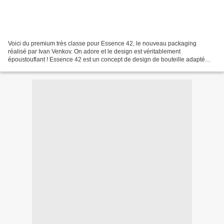
Voici du premium très classe pour Essence 42, le nouveau packaging
réalisé par Ivan Venkov. On adore et le design est véritablement
époustouflant ! Essence 42 est un concept de design de bouteille adapté
uniquement aux spiritueux les plus haut de gamme,...