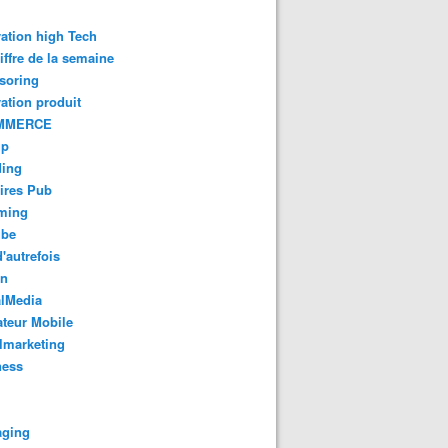
ation high Tech
iffre de la semaine
soring
ation produit
MMERCE
up
ding
ires Pub
aming
ube
'autrefois
gn
alMedia
teur Mobile
lmarketing
ness
aging