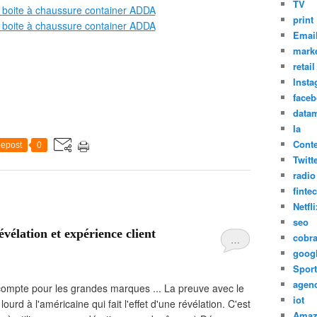
TV
print
Emai
marke
retail
Inst
face
datam
Ia
Cont
epost
0
Twitt
radio
finte
Netfli
seo
vélation et expérience client
cobr
…
goog
Sport
agen
i compte pour les grandes marques ... La preuve avec le
iot
 lourd à l'américaine qui fait l'effet d'une révélation. C'est
Amaz