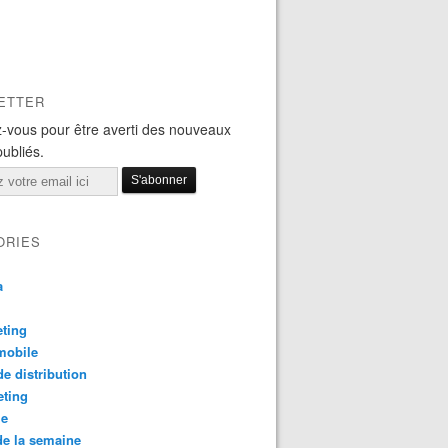
ETTER
-vous pour être averti des nouveaux
publiés.
ORIES
a
ting
mobile
e distribution
eting
le
e la semaine