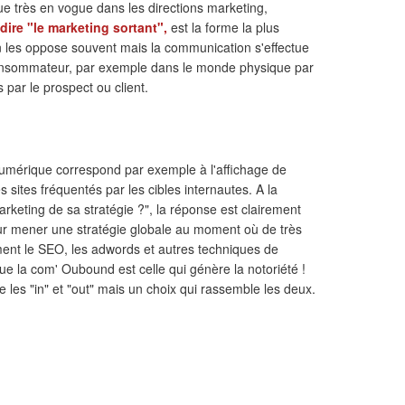
ue très en vogue dans les directions marketing,
dire "le marketing sortant",
est la forme la plus
 on les oppose souvent mais la communication s'effectue
consommateur, par exemple dans le monde physique par
s par le prospect ou client.
umérique correspond par exemple à l'affichage de
s sites fréquentés par les cibles internautes. A la
arketing de sa stratégie ?", la réponse est clairement
ur mener une stratégie globale au moment où de très
nt le SEO, les adwords et autres techniques de
ue la com' Oubound est celle qui génère la notoriété !
 les "in" et "out" mais un choix qui rassemble les deux.