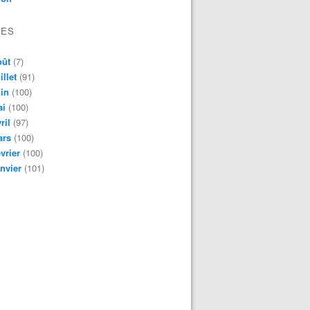
VES
oût
(7)
illet
(91)
in
(100)
ai
(100)
ril
(97)
ars
(100)
vrier
(100)
nvier
(101)