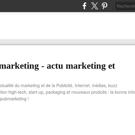
arketing - actu marketing et
actualité du marketing et de la Publicité, Internet, médias, buzz
tion high-tech, start-up, packaging et nouveaux produits : la bonne info
wpubmarketing !