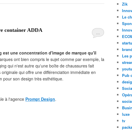
Zik
Innov
Le ch
Spon
ure container ADDA
Innov
…
ECO
start
bran
g est une concentration d'image de marque qu'il
Les p
rques ont bien compris le sujet comme par exemple, la
stre
ing qui n'est autre qu'une boîte de chaussures fait
yout
 originale qui offre une différenciation immédiate en
Pub d
on pour son design très esthétique.
desi
Soci
Opéra
ale à l'agence
Prompt Design
.
socia
Busi
luxe
tv
pack