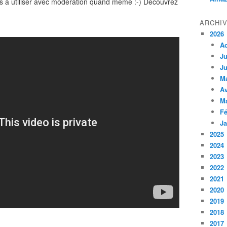
is à utiliser avec modération quand même :-) Découvrez
ARCHI
2026
A
Ju
Ju
M
Av
M
Fé
Ja
2025
2024
2023
2022
2021
2020
2019
2018
2017