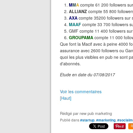
M
M
A
compte 61 200 followers su
ALLIANZ
compte 55 800 follower
AXA
compte 35200 followers sur
MAAF
compte 33 700 followers s
GMF compte 11 400 followers su
GROUPAMA
compte 11 000 follo
Que font la Macif avec à peine 4000 fo
assurance avec 2600 followers ou Ga
quoi les plus visibles en pub ne sont 
d'abonnés.
Etude en date du 07/08/2017
Voir les commentaires
[Haut]
Rédigé par
new pub marketing
Publié dans
#startup
,
#marketing
,
#socialm
R