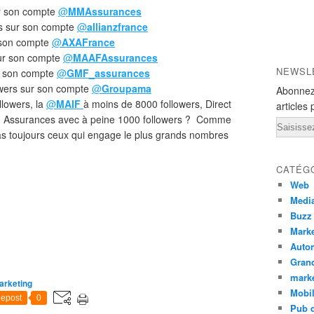
r son compte
@
MMAssurances
s sur son compte
@
allianzfrance
 son compte
@
AXAFrance
ur son compte
@
MAAFAssurances
NEWSL
r son compte
@
GMF_assurances
wers sur son compte
@
Groupama
Abonnez
llowers, la
@
MAIF
à moins de 8000 followers, Direct
articles 
n Assurances avec à peine 1000 followers ? Comme
Email
pas toujours ceux qui engage le plus grands nombres
CATÉG
Web
Medi
Buzz
Marke
Auto
Grand
mark
arketing
Mobi
epost
0
Pub d